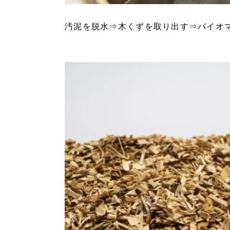
汚泥を脱水⇒木くずを取り出す⇒バイオ